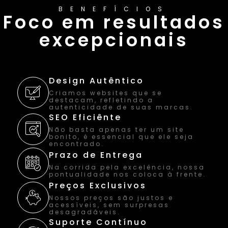
BENEFÍCIOS
Foco em resultados
excepcionais
Design Autêntico
Criamos websites que se
destacam, refletindo a
autenticidade de suas marcas.
SEO Eficiênte
Não basta apenas ter um site
bonito, é essencial que ele seja
encontrado.
Prazo de Entrega
Na corrida pela excelência, nossa
pontualidade nos coloca à frente.
Preços Exclusivos
Nossos preços são justos e
acessíveis, sem surpresas
desagradáveis.
Suporte Contínuo