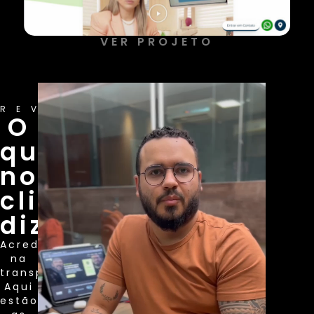
VER PROJETO
REVIEWS
O
que
nossos
clientes
dizem
Acreditamos
na
transparência.
Aqui
estão