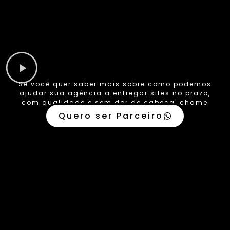
Se você quer saber mais sobre como podemos
ajudar sua agência a entregar sites no prazo,
com qualidade e sem dor de cabeça, chame
no WhatsApp.
Quero ser Parceiro