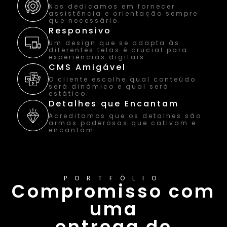
Nos dedicamos em fornecer
assistência e orientação sempre
que necessário.
Responsivo
Um design que se adapta às
diferentes telas é crucial para
experiências digitais.
CMS Amigável
O cliente escolhe qual conteúdo
será dinâmico e qual será
estático.
Detalhes que Encantam
Acreditamos que os detalhes são
armas poderosas que cativam e
encantam.
PORTFÓLIO
Compromisso com
uma
entrega de